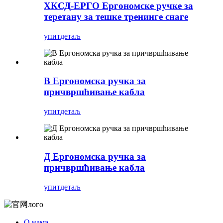
ХКСД-ЕРГО Ергономске ручке за
теретану за тешке тренинге снаге
упит
детаљ
В Ергономска ручка за
причвршћивање кабла
упит
детаљ
Д Ергономска ручка за
причвршћивање кабла
упит
детаљ
О нама