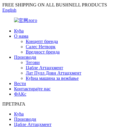
FREE SHIPPING ON ALL BUSHNELL PRODUCTS
English
Кућа
О нама
Концепт бренда
Салес Нетворк
Вредност бренда
Производи
Тегови
Цабле Аттацхмент
Лат Пулл Довн Аттацхмент
Кућна машина за вежбање
Вести
Контактирајте нас
ФАКс
ПРЕТРАГА
Кућа
Производи
Цабле Аттацхмент