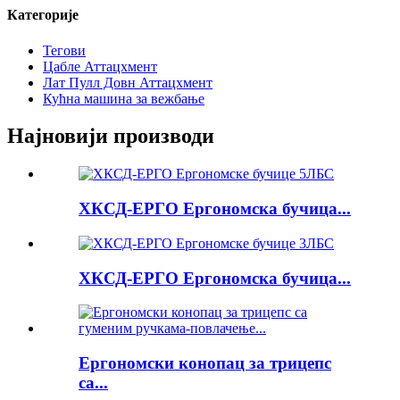
Категорије
Тегови
Цабле Аттацхмент
Лат Пулл Довн Аттацхмент
Кућна машина за вежбање
Најновији производи
ХКСД-ЕРГО Ергономска бучица...
ХКСД-ЕРГО Ергономска бучица...
Ергономски конопац за трицепс
са...