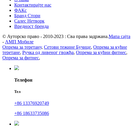
Контактирајте нас
ФАКс
Бранд Стори
Салес Нетворк
Вредност бренда
© Ауторско право - 2010-2023 : Сва права задржана.
Мапа сајта
-
АМП Мобиле
Опрема за теретану
,
Сетови тежине Бучице
,
Опрема за кућне
теретане
,
Ручка од ливеног гвожђа
,
Опрема за кућни фитнес
,
Опрема за фитнес
,
Телефон
Тел
+86 13376920749
+86 18633735086