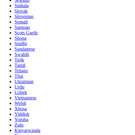
Sesotho
Sinhala
Slovak
Slovenian
Somali
Samoan
Scots Gaelic
Shona
Sindhi
Sundanese
Swahili
Tajik
Tamil
Telugu
Thai
Ukrainian
Urdu
Uzbek
Vietnamese
Welsh
Xhosa
Yiddish
Yoruba
Zulu
Kinyarwanda